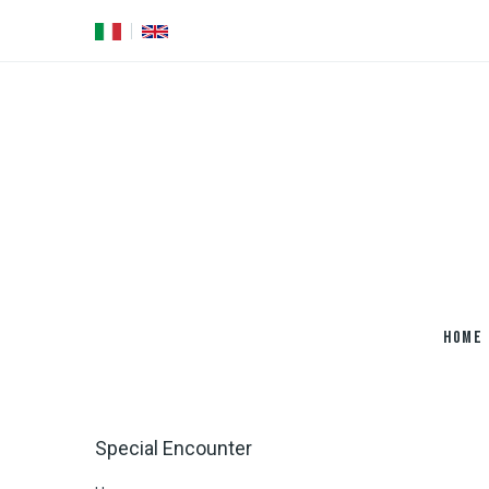
Salta
al
contenuto
principale
HOME
Special Encounter