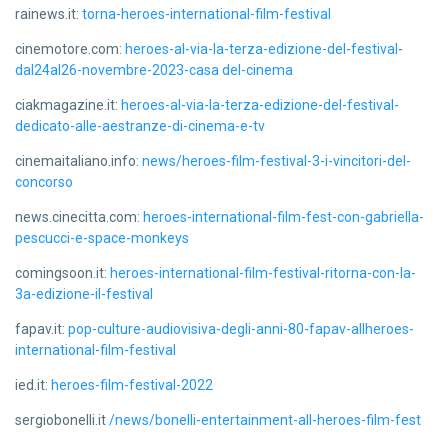
rainews.it:
torna-heroes-international-film-festival
cinemotore.com:
heroes-al-via-la-terza-edizione-del-festival
-
dal24al26-novembre-2023-casa del-cinema
ciakmagazine.it:
heroes-al-via-la-terza-edizione-del-festival-
dedicato-alle-aestranze-di-cinema-e-tv
cinemaitaliano.info:
news/heroes-film-festival-3-i-vincitori-del-
concorso
news.cinecitta.com:
heroes-international-film-fest-con-gabriella-
pescucci-e-space-monkeys
comingsoon.it:
heroes-international-film-festival-ritorna-con-la-
3a-edizione-il-festival
fapav.it:
pop-culture-audiovisiva-degli-anni-80-fapav-allheroes-
international-film-festival
ied.it:
heroes-film-festival-2022
sergiobonelli.it
/news/bonelli-entertainment-all-heroes-film-fest