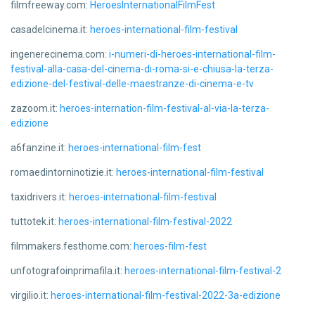
filmfreeway.com:
HeroesInternationalFilmFest
casadelcinema.it:
heroes-international-film-festival
ingenerecinema.com:
i-numeri-di-heroes-international-film-
festival-alla-casa-del-cinema-di-roma-si-e-chiusa-la-terza-
edizione-del-festival-delle-maestranze-di-cinema-e-tv
zazoom.it:
heroes-internation-film-festival-al-via-la-terza-
edizione
a6fanzine.it:
heroes-international-film-fest
romaedintorninotizie.it:
heroes-international-film-festival
taxidrivers.it:
heroes-international-film-festival
tuttotek.it:
heroes-international-film-festival-2022
filmmakers.festhome.com:
heroes-film-fest
unfotografoinprimafila.it:
heroes-international-film-festival-2
virgilio.it:
heroes-international-film-festival-2022-3a-edizione