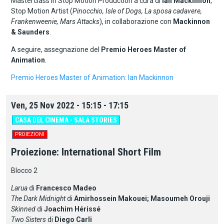
Masterclass in Stop Motion Production a cura di
Ian Mackinnon
,
Stop Motion Artist (
Pinocchio, Isle of Dogs, La sposa cadavere,
Frankenweenie, Mars Attacks
), in collaborazione con
Mackinnon
& Saunders
.
A seguire, assegnazione del
Premio Heroes Master of
Animation
.
Premio Heroes Master of Animation: Ian Mackinnon
Ven, 25 Nov 2022 - 15:15 - 17:15
CASA DEL CINEMA - SALA STORIES
PROIEZIONI
Proiezione: International Short Film
Blocco 2
Larua
di
Francesco Madeo
The Dark Midnight
di
Amirhossein Makouei; Masoumeh Orouji
Skinned
di
Joachim Hérissé
Two Sisters
di
Diego Carli