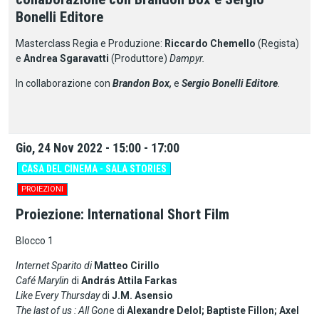
Bonelli Editore
Masterclass Regia e Produzione:
Riccardo Chemello
(Regista)
e
Andrea Sgaravatti
(Produttore)
Dampyr.
In collaborazione con
Brandon Box,
e
Sergio Bonelli Editore
.
Gio, 24 Nov 2022 - 15:00 - 17:00
CASA DEL CINEMA - SALA STORIES
PROIEZIONI
Proiezione: International Short Film
Blocco 1
Internet Sparito di
Matteo Cirillo
Café Marylin
di
András Attila Farkas
Like Every Thursday
di
J.M. Asensio
The last of us : All Gon
e di
Alexandre Delol; Baptiste Fillon; Axel