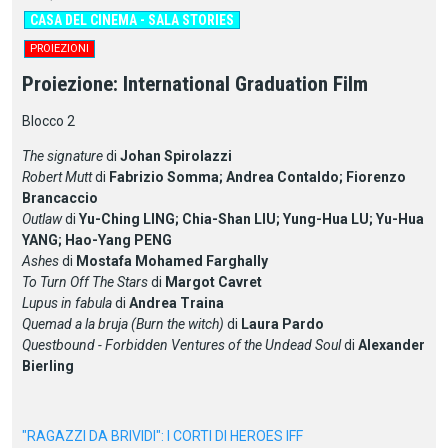
CASA DEL CINEMA - SALA STORIES
PROIEZIONI
Proiezione: International Graduation Film
Blocco 2
The signature
di
Johan Spirolazzi
Robert Mutt
di
Fabrizio Somma; Andrea Contaldo; Fiorenzo
Brancaccio
Outlaw
di
Yu-Ching LING; Chia-Shan LIU; Yung-Hua LU; Yu-Hua
YANG; Hao-Yang PENG
Ashes
di
Mostafa Mohamed Farghally
To Turn Off The Stars
di
Margot Cavret
Lupus in fabula
di
Andrea Traina
Quemad a la bruja (Burn the witch)
di
Laura Pardo
Questbound - Forbidden Ventures of the Undead Soul
di
Alexander
Bierling
"RAGAZZI DA BRIVIDI": I CORTI DI HEROES IFF