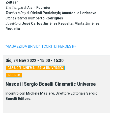
Zeltser
The Temple
di
Alain Fournier
Teacher’s Day
di
Oleksii Pasichnyk; Anastasiia Lezhnova
Stone Heart
di
Humberto Rodrigues
Joselito
di
José Carlos Jiménez Revuelta, Marta Jiménez
Revuelta
"RAGAZZI DA BRIVIDI": I CORTI DI HEROES IFF
Gio, 24 Nov 2022 - 15:00 - 15:30
CASA DEL CINEMA - SALA UNIVERSES
INCONTRI
Nasce il Sergio Bonelli Cinematic Universe
Incontro con
Michele Masiero
, Direttore Editoriale
Sergio
Bonelli Editore.