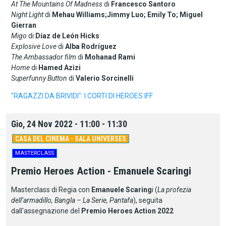
At The Mountains Of Madness
di
Francesco Santoro
Night Light
di
Mehau Williams;Jimmy Luo; Emily To; Miguel
Gierran
Migo
di
Díaz de León Hicks
Explosive Love
di
Alba Rodríguez
The Ambassador film
di
Mohanad Rami
Home
di
Hamed Azizi
Superfunny Button
di
Valerio Sorcinelli
"RAGAZZI DA BRIVIDI": I CORTI DI HEROES IFF
Gio, 24 Nov 2022 - 11:00 - 11:30
CASA DEL CINEMA - SALA UNIVERSES
MASTERCLASS
Premio Heroes Action - Emanuele Scaringi
Masterclass di Regia con
Emanuele Scaring
i (
La profezia
dell’armadillo, Bangla – La Serie, Pantafa
), seguita
dall'assegnazione del
Premio Heroes Action 2022