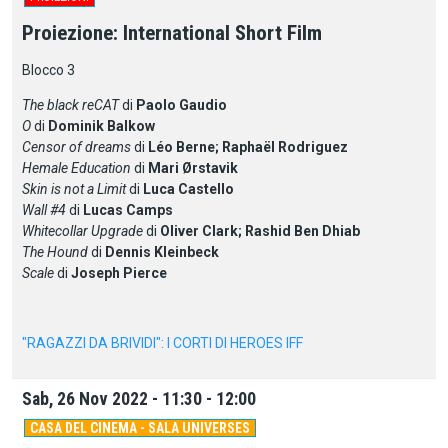
Proiezione: International Short Film
Blocco 3
The black reCAT
di
Paolo Gaudio
O
di
Dominik Balkow
Censor of dreams
di
Léo Berne; Raphaël Rodriguez
Hemale Education
di
Mari Ørstavik
Skin is not a Limit
di
Luca Castello
Wall #4
di
Lucas Camps
Whitecollar Upgrade
di
Oliver Clark; Rashid Ben Dhiab
The Hound
di
Dennis Kleinbeck
Scale
di
Joseph Pierce
"RAGAZZI DA BRIVIDI": I CORTI DI HEROES IFF
Sab, 26 Nov 2022 - 11:30 - 12:00
CASA DEL CINEMA - SALA UNIVERSES