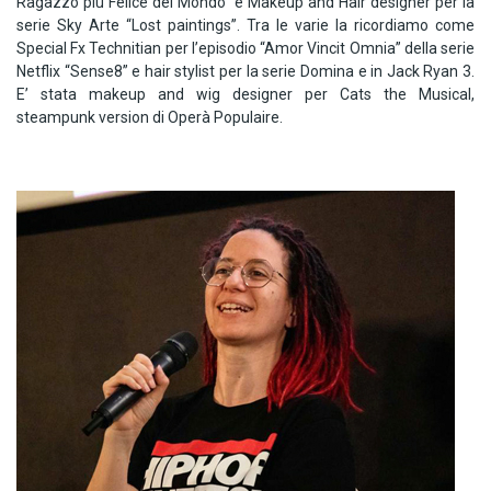
Ragazzo più Felice del Mondo” e Makeup and Hair designer per la
serie Sky Arte “Lost paintings”. Tra le varie la ricordiamo come
Special Fx Technitian per l’episodio “Amor Vincit Omnia” della serie
Netflix “Sense8” e hair stylist per la serie Domina e in Jack Ryan 3.
E’ stata makeup and wig designer per Cats the Musical,
steampunk version di Operà Populaire.