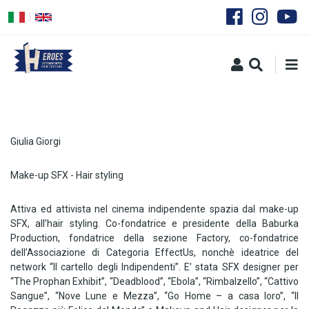
Salta
al
contenuto
principale
Giulia Giorgi
Make-up SFX - Hair styling
Attiva ed attivista nel cinema indipendente spazia dal make-up
SFX, all’hair styling. Co-fondatrice e presidente della Baburka
Production, fondatrice della sezione Factory, co-fondatrice
dell’Associazione di Categoria EffectUs, nonchè ideatrice del
network “Il cartello degli Indipendenti”. E’ stata SFX designer per
“The Prophan Exhibit”, “Deadblood”, “Ebola”, “Rimbalzello”, “Cattivo
Sangue”, “Nove Lune e Mezza”, “Go Home – a casa loro”, “Il