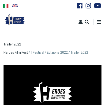
Salta
al
contenuto
principale
Trailer 2022
Briciole
Heroes Film Fest
Il Festival
Edizione 2022
Trailer 2022
di
pane