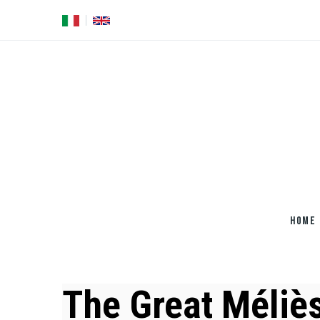
Salta
al
contenuto
principale
HOME
The Great Méliè