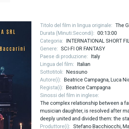
Titolo del film in lingua originale
The G
Durata (Minuti:Secondi)
00:13:00
Categoria
INTERNATIONAL SHORT FI
Genere
SCI-FI OR FANTASY
Paese di produzione
Italy
Lingua del film
Italian
Sottotitoli
Nessuno
Autore(i)
Beatrice Campagna, Luca Nic
Regista(i)
Beatrice Campagna
Sinossi del film in inglese
The complex relationship between a fat
musician daughter, is resolved after m
deeply united and divided them: the st
Produttore(i)
Stefano Bacchiocchi, Ma